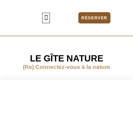
Aller
RÉSERVER
au
contenu
LE RESTAURANT
ACTIVITÉS À PROXIMITÉ
INFOS & CONTACT
LE GÎTE NATURE
(Re) Connectez-vous à la nature